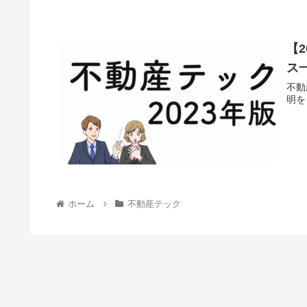
【
ス
不動
明を
ホーム
不動産テック