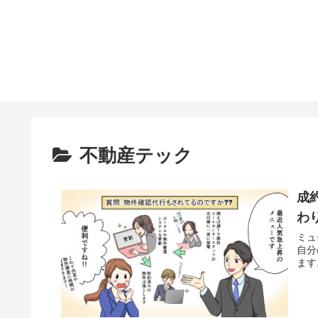
不動産テック
成
わ
ミュ
自分
ます