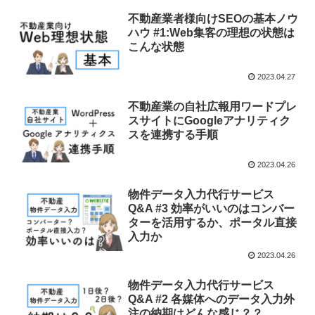
不動産業者様向けSEOの基本ノウ
ハウ #1:Web集客の理想の状態は
こんな状態
2023.04.27
不動産業の自社広報用ワードプレ
スサイトにGoogleアナリティク
スを連携する手順
2023.04.26
物件データ入力代行サービス
Q&A #3 効率がいいのはコンバー
ターを活用するか、ポータル直接
入力か
2023.04.26
物件データ入力代行サービス
Q&A #2 各媒体へのデータ入力外
注の納期はどんな感じ？？